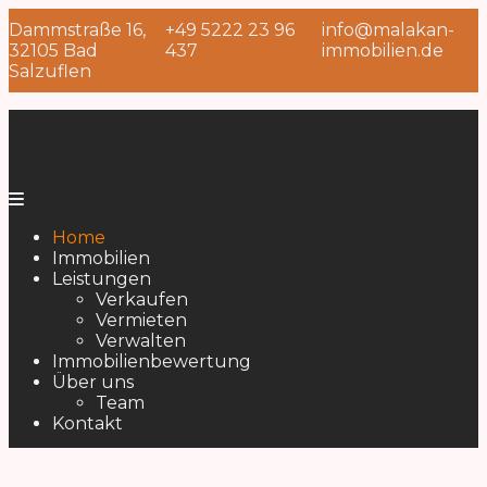
Zum
Dammstraße 16,
+49 5222 23 96
info@malakan-
Inhalt
32105 Bad
437
immobilien.de
springen
Salzuflen
Ihr
Malakan
Partner
Home
für
Immobilien
Immobilien
Verkauf
Leistungen
und
Verkaufen
Vermittlung
Vermieten
Verwalten
Immobilienbewertung
Über uns
Team
Kontakt