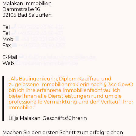
Malakan Immobilien
Dammstraße 16
32105 Bad Salzuflen
Tel
+49 5222 23 96 436
Tel
+49 5222 23 96 437
Mob
+49 152 221 690 94
Fax
+49 5222 23 92 687
E-Mail
info@malakan-immobilien.de
Web
malakan-immobilien.de
„Als Bauingenieurin, Diplom-Kauffrau und
zugelassene Immobilienmaklerin nach § 34c GewO
bin ich Ihre erfahrene Immobilienfachfrau. Ich
biete Ihnen alle Dienstleistungen rund um die
professionelle Vermarktung und den Verkauf Ihrer
Immobilie.“
Lilija Malakan, Geschäftsführerin
Machen Sie den ersten Schritt zum erfolgreichen