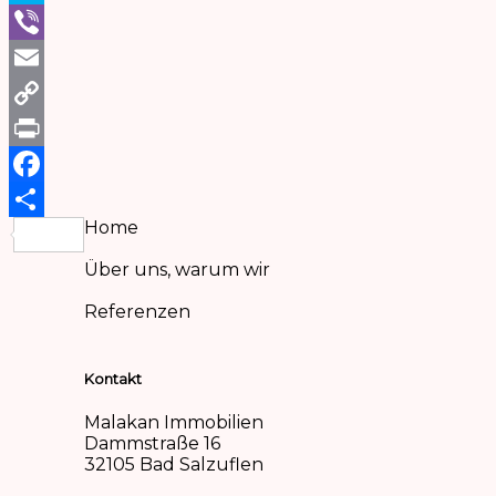
Skype
Viber
Email
Copy
Link
Print
Facebook
Home
Teilen
Über uns, warum wir
Referenzen
Kontakt
Malakan Immobilien
Dammstraße 16
32105 Bad Salzuflen